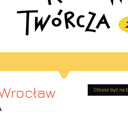
 Wrocław
Chcesz być na b
A