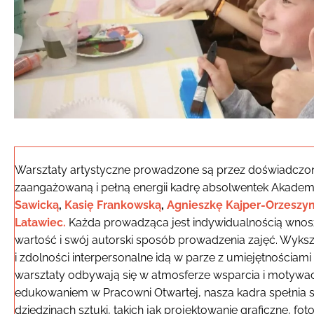
Warsztaty artystyczne prowadzone są przez doświadczo
zaangażowaną i pełną energii kadrę absolwentek Akademi
Sawicką
,
Kasię Frankowską
,
Agnieszkę Kajper-Orzeszyn
Latawiec.
Każda prowadząca jest indywidualnością wno
wartość i swój autorski sposób prowadzenia zajęć. Wyks
i zdolności interpersonalne idą w parze z umiejętnościami
warsztaty odbywają się w atmosferze wsparcia i motywacj
edukowaniem w Pracowni Otwartej, nasza kadra spełnia 
dziedzinach sztuki, takich jak projektowanie graficzne, fo