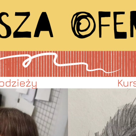
łodzieży
Kur