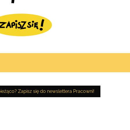
ieżąco? Zapisz się do newslettera Pracowni!