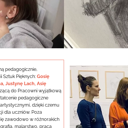
ną pedagogicznie,
i Sztuk Pięknych:
Gosię
a, Justynę Lach, Asię
szącą do Pracowni wyjątkową
ztałcenie pedagogiczne
 artystycznymi, dzięki czemu
i dla uczniów. Poza
się zawodowo w różnorakich
tografia, malarstwo, praca