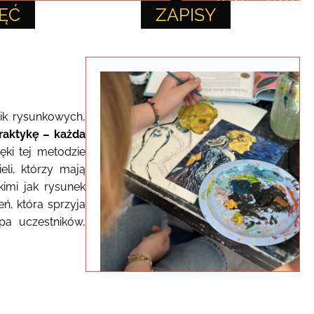
ĘĆ
ZAPISY
nik rysunkowych,
raktykę – każda
ięki tej metodzie
li, którzy mają
imi jak rysunek
ń, która sprzyja
pa uczestników,