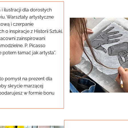
 ilustracji dla dorosłych
wiu. Warsztaty artystyczne
łową i czerpanie
 inspiracje z Historii Sztuki.
Pracowni zainspirowani
amodzielne. P. Picasso
e potem łamać jak artysta”.
o pomysł na prezent dla
oby skrycie marzącej
e podarujesz w formie bonu