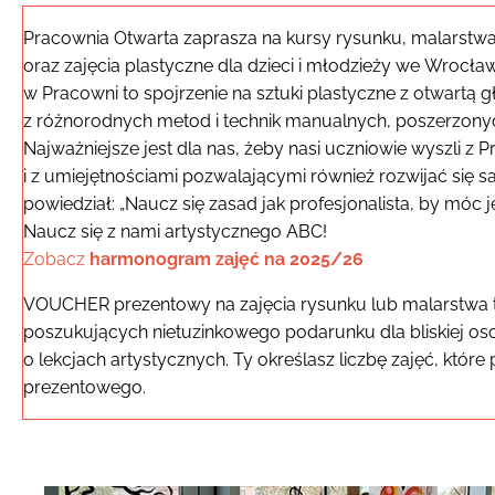
Pracownia Otwarta zaprasza na kursy rysunku, malarstwa i
oraz zajęcia plastyczne dla dzieci i młodzieży we Wrocła
w Pracowni to spojrzenie na sztuki plastyczne z otwartą g
z różnorodnych metod i technik manualnych, poszerzonych o
Najważniejsze jest dla nas, żeby nasi uczniowie wyszli z 
i z umiejętnościami pozwalającymi również rozwijać się s
powiedział: „Naucz się zasad jak profesjonalista, by móc j
Naucz się z nami artystycznego ABC!
Zobacz
harmonogram zajęć na 2025/26
VOUCHER prezentowy na zajęcia rysunku lub malarstwa t
poszukujących nietuzinkowego podarunku dla bliskiej os
o lekcjach artystycznych. Ty określasz liczbę zajęć, któr
prezentowego.