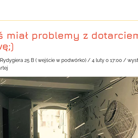
ś miał problemy z dotarcie
ę;)
Rydygiera 25 B ( wejście w podwórko) / 4 luty o 17:00 / w
rtej