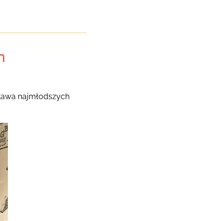
m
ystawa najmłodszych