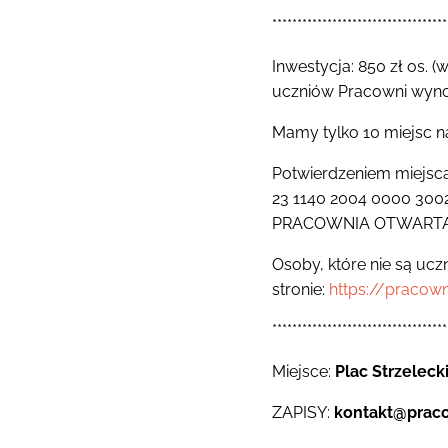
***********************************
Inwestycja: 850 zł os. (
uczniów Pracowni wynos
Mamy tylko 10 miejsc n
Potwierdzeniem miejsca 
23 1140 2004 0000 300
PRACOWNIA OTWARTA A
Osoby, które nie są uc
stronie:
https://pracow
***********************************
Miejsce:
Plac Strzeleck
ZAPISY:
kontakt@prac