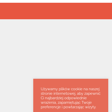
Używamy plików cookie na naszej
stronie internetowej, aby zapewnić
Ci najbardziej odpowiednie
wrażenia, zapamiętując Twoje
preferencje i powtarzając wizyty.