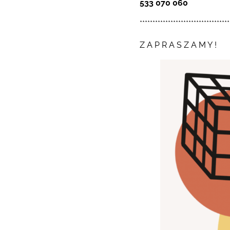
533 070 060
***********************************
Z A P R A S Z A M Y !