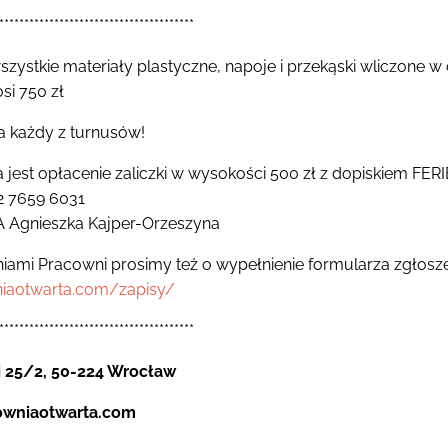
***************************************
wszystkie materiały plastyczne, napoje i przekąski wliczone w
i 750 zł
a każdy z turnusów!
jest opłacenie zaliczki w wysokości 500 zł z dopiskiem FERI
2 7659 6031
gnieszka Kajper-Orzeszyna
zniami Pracowni prosimy też o wypełnienie formularza zgłos
niaotwarta.com/zapisy/
***************************************
i 25/2, 50-224 Wrocław
owniaotwarta.com