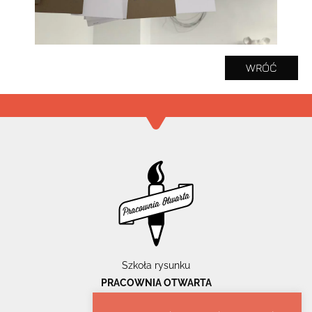
WRÓĆ
Szkoła rysunku
PRACOWNIA OTWARTA
ul. Pomorska 55/32u