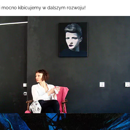
i mocno kibicujemy w dalszym rozwoju!