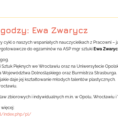
agodzy: Ewa Zwarycz
cykl o naszych wspaniałych nauczycielkach z Pracowni – j
ygotowawcze do egzaminów na ASP mgr sztuki
Ewa Zwaryc
agog.
 Sztuk Pięknych we Wrocławiu oraz na Uniwersytecie Opols
a Województwa Dolnośląskiego oraz Burmistrza Strasburga.
jakie daje jej kształtowanie młodych talentów plastycznych.
rocławiu.
taw zbiorowych i indywidualnych m.in. w Opolu, Wrocławiu i
więcej:
pl/index.php/pl/