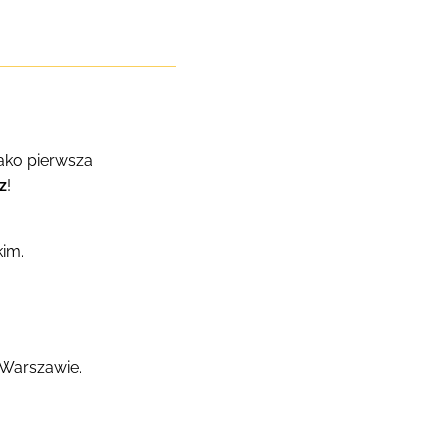
ako pierwsza
z
!
kim.
 Warszawie.