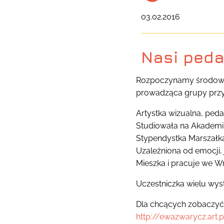
03.02.2016
Nasi ped
Rozpoczynamy środowy 
prowadząca grupy prz
Artystka wizualna, ped
Studiowała na Akademii
Stypendystka Marszałk
Uzależniona od emocji, 
Mieszka i pracuje we W
Uczestniczka wielu wys
Dla chcących zobaczyć 
http://ewazwarycz.art.