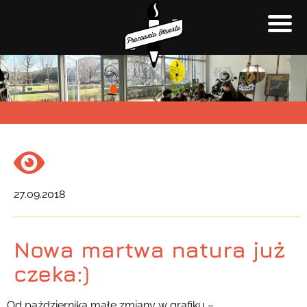
27.09.2018
Nowa martwa natura już
czeka:)
Od października małe zmiany w grafiku –