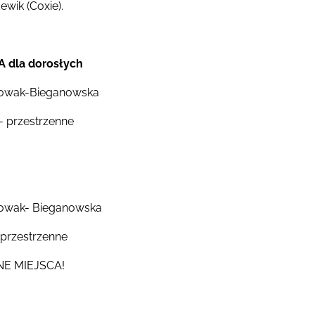
wik (Coxie).
dla dorosłych
Nowak-Bieganowska
 przestrzenne
owak- Bieganowska
przestrzenne
NE MIEJSCA!