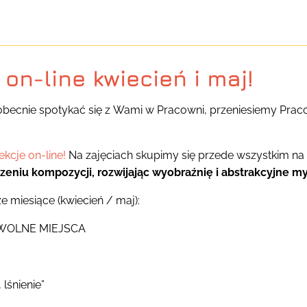
i on-line kwiecień i maj!
becnie spotykać się z Wami w Pracowni, przeniesiemy Pra
kcje on-line!
Na zajęciach skupimy się przede wszystkim na
eniu kompozycji, rozwijając wyobraźnię i abstrakcyjne my
ze miesiące (kwiecień / maj):
 – WOLNE MIEJSCA
 lśnienie”