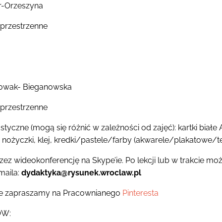
r-Orzeszyna
przestrzenne
owak- Bieganowska
przestrzenne
tyczne (mogą się różnić w zależności od zajęć): kartki białe 
i, nożyczki, klej, kredki/pastele/farby (akwarele/plakatowe
zez wideokonferencję na Skype’ie. Po lekcji lub w trakcie m
maila:
dydaktyka@rysunek.wroclaw.pl
je zapraszamy na Pracownianego
Pinteresta
ÓW: