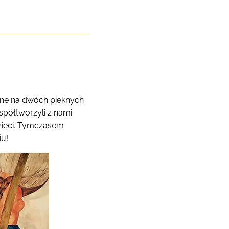
zone na dwóch pięknych
spółtworzyli z nami
zieci. Tymczasem
iu!