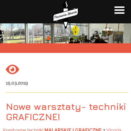
15.03.2019
Nowe warsztaty- techniki
GRAFICZNE!
Kreatywne techniki
MALARSKIE I GRAFICZNE
z
Vicorią