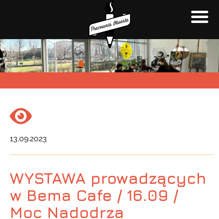
13.09.2023
WYSTAWA prowadzących
w Bema Cafe / 16.09 /
Moc Nadodrza