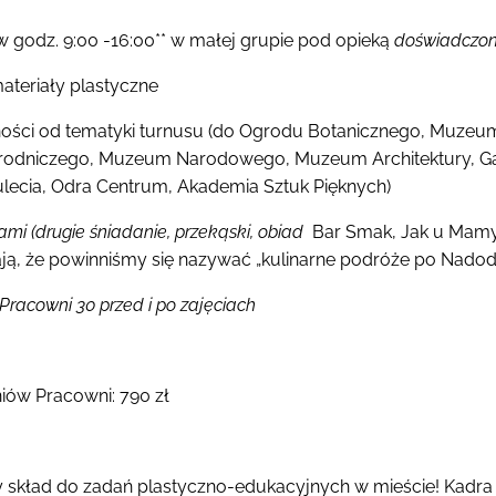
. w godz. 9:00 -16:00** w małej grupie pod opieką
doświadczo
materiały plastyczne
żności od tematyki turnusu (do Ogrodu Botanicznego, Muzeum
rodniczego, Muzeum Narodowego, Muzeum Architektury, Gal
tulecia, Odra Centrum, Akademia Sztuk Pięknych)
ami (drugie śniadanie, przekąski, obiad
Bar Smak, Jak u Mamy,
ają, że powinniśmy się nazywać „kulinarne podróże po Nado
Pracowni 30 przed i po zajęciach
niów Pracowni: 790 zł
y skład do zadań plastyczno-edukacyjnych w mieście! Kadra p