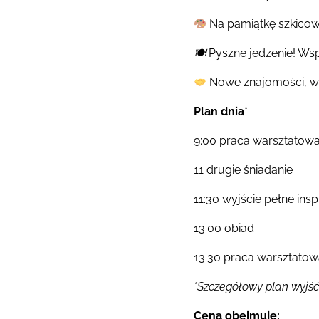
Na pamiątkę szkicowni
🍽
Pyszne jedzenie! Wsp
Nowe znajomości, w
Plan dnia
*
9:00 praca warsztatow
11 drugie śniadanie
11:30 wyjście pełne insp
13:00 obiad
13:30 praca warsztato
*Szczegółowy plan wyjść
Cena obejmuje: