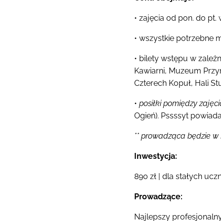
• zajęcia od pon. do pt
• wszystkie potrzebne 
• bilety wstępu w zale
Kawiarni, Muzeum Przy
Czterech Kopuł, Hali S
•
posiłki
pomiędzy zajęci
Ogień). Pssssyt powiad
** prowadząca będzie w 
Inwestycja:
890 zł | dla stałych ucz
Prowadzące:
Najlepszy profesjonaln