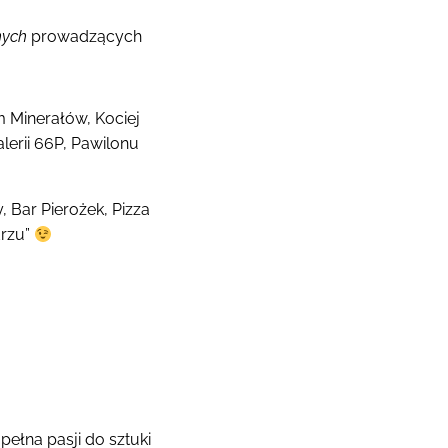
nych
prowadzących
 Minerałów, Kociej
erii 66P, Pawilonu
 Bar Pierożek, Pizza
drzu”
ełna pasji do sztuki