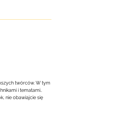
ększych twórców. W tym
nikami i tematami..
, nie obawiajcie się