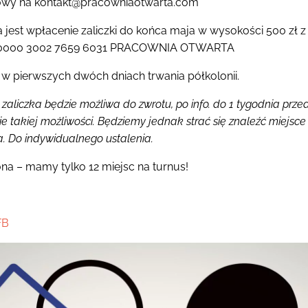
lowy na kontakt@pracowniaotwarta.com
 jest wpłacenie zaliczki do końca maja w wysokości 500 zł
04 0000 3002 7659 6031 PRACOWNIA OTWARTA
 w pierwszych dwóch dniach trwania półkolonii.
 zaliczka będzie możliwa do zwrotu, po info. do 1 tygodnia prz
e takiej możliwości. Będziemy jednak strać się znaleźć miejsce 
. Do indywidualnego ustalenia.
ona – mamy tylko 12 miejsc na turnus!
FB