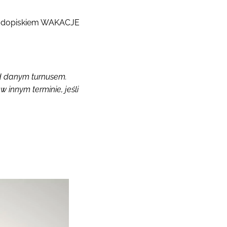
 z dopiskiem WAKACJE
ed danym turnusem.
w innym terminie, jeśli